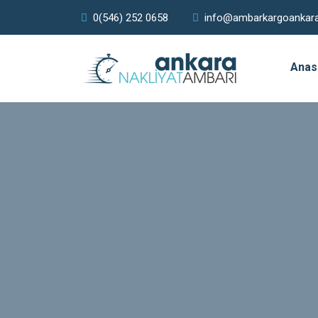
0(546) 252 0658
info@ambarkargoankar
Anas