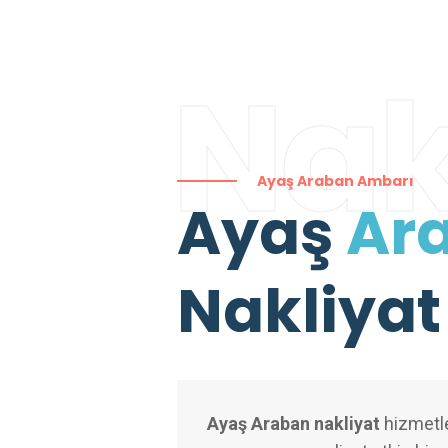
Nak
Ayaş Araban Ambarı
Ayaş
Ar
Nakliyat
Ayaş Araban nakliyat
hizmetler