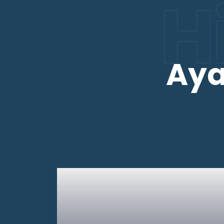
H
Aya