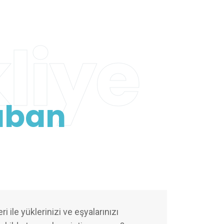
liye
aban
i ile yüklerinizi ve eşyalarınızı