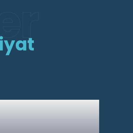
er
iyat