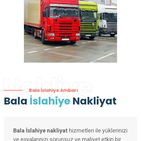
Nakliye
Bala İslahiye Ambarı
Bala
İslahiye
Nakliyat
Bala İslahiye nakliyat
hizmetleri ile yüklerinizi
ve eşyalarınızı sorunsuz ve maliyet etkin bir