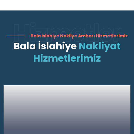
Hizmetler
Bala İslahiye Nakliye Ambarı Hizmetlerimiz
Bala İslahiye
Nakliyat
Hizmetlerimiz