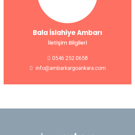
Bala İslahiye Ambarı
İletişim Bilgileri
0546 252 0658
info@ambarkargoankara.com