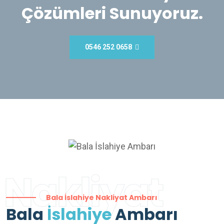
Çözümleri Sunuyoruz.
0546 252 0658
Nakliyat
Bala İslahiye Nakliyat Ambarı
Bala
İslahiye
Ambarı