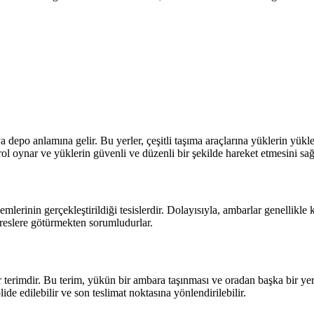
ya depo anlamına gelir. Bu yerler, çeşitli taşıma araçlarına yüklerin yükl
 rol oynar ve yüklerin güvenli ve düzenli bir şekilde hareket etmesini sağ
emlerinin gerçekleştirildiği tesislerdir. Dolayısıyla, ambarlar genellikl
adreslere götürmekten sorumludurlar.
ir terimdir. Bu terim, yükün bir ambara taşınması ve oradan başka bir ye
de edilebilir ve son teslimat noktasına yönlendirilebilir.