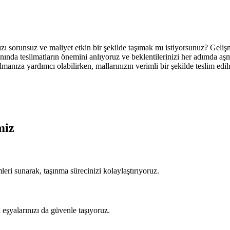
nızı sorunsuz ve maliyet etkin bir şekilde taşımak mı istiyorsunuz? Geliş
anında teslimatların önemini anlıyoruz ve beklentilerinizi her adımda a
nıza yardımcı olabilirken, mallarınızın verimli bir şekilde teslim edilm
miz
leri sunarak, taşınma sürecinizi kolaylaştırıyoruz.
 eşyalarınızı da güvenle taşıyoruz.