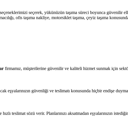
 seçeneklerimizi seçerek, yükünüzün taşıma süreci boyunca güvenilir ell
aşımacılığı, ofis taşıma nakliye, motorsiklet taşıma, çeyiz taşıma konusun
ar
firmamız, müşterilerine güvenilir ve kaliteli hizmet sunmak için sektö
nacak eşyalarınızın güvenliği ve teslimatı konusunda hiçbir endişe duyma
hızlı teslimat sözü verir. Planlarınızı aksatmadan eşyalarınızın istediği