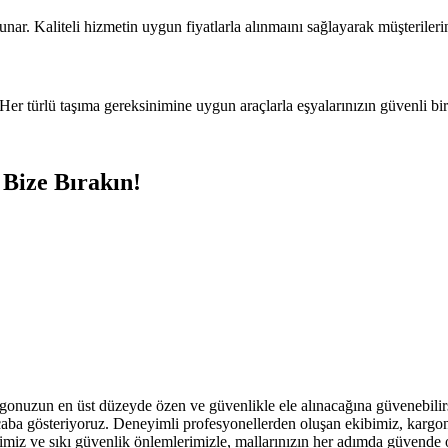
unar. Kaliteli hizmetin uygun fiyatlarla alınmaını sağlayarak müşterileri
Her türlü taşıma gereksinimine uygun araçlarla eşyalarınızın güvenli bir 
 Bize Bırakın!
rgonuzun en üst düzeyde özen ve güvenlikle ele alınacağına güvenebili
 çaba gösteriyoruz. Deneyimli profesyonellerden oluşan ekibimiz, kargo
erimiz ve sıkı güvenlik önlemlerimizle, mallarınızın her adımda güvende