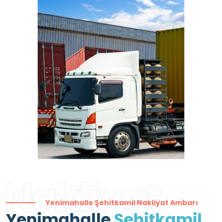
Nakliyat
Yenimahalle Şehitkamil Nakliyat Ambarı
Yenimahalle
Şehitkamil