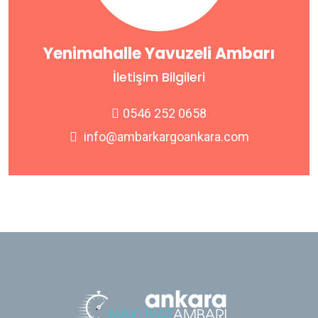
Yenimahalle Yavuzeli Ambarı
İletişim Bilgileri
0546 252 0658
info@ambarkargoankara.com